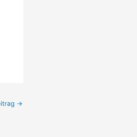
itrag
→