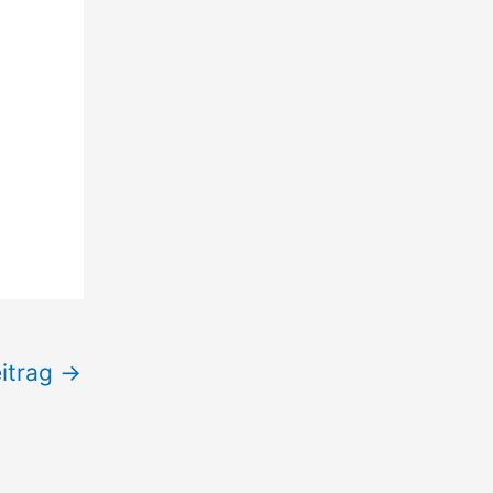
itrag
→