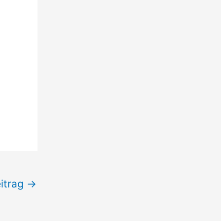
itrag
→