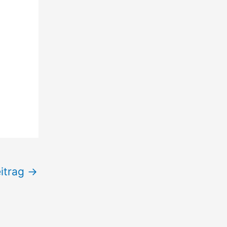
itrag
→