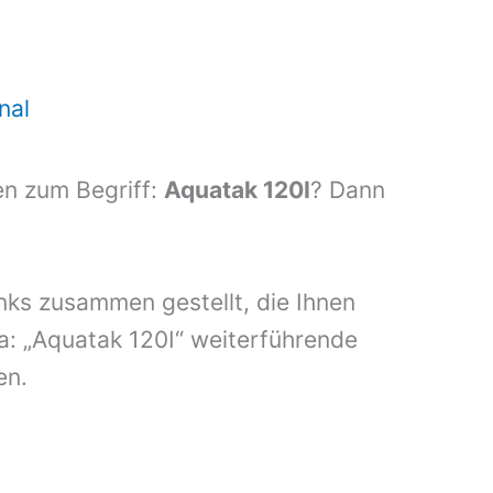
nal
en zum Begriff:
Aquatak 120I
? Dann
inks zusammen gestellt, die Ihnen
a: „Aquatak 120I“ weiterführende
en.