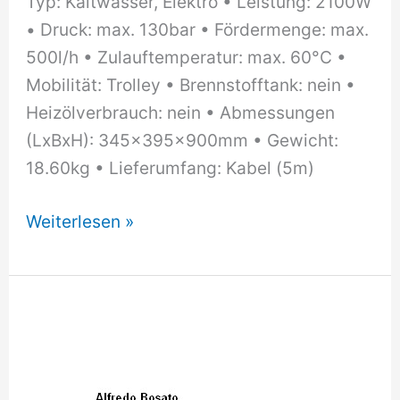
Typ: Kaltwasser, Elektro • Leistung: 2100W
• Druck: max. 130bar • Fördermenge: max.
500l/​h • Zulauftemperatur: max. 60°C •
Mobilität: Trolley • Brennstofftank: nein •
Heizölverbrauch: nein • Abmessungen
(LxBxH): 345x395x900mm • Gewicht:
18.60kg • Lieferumfang: Kabel (5m)
bester
Weiterlesen »
im
Test
Nilfisk
E130.3-
9
X-