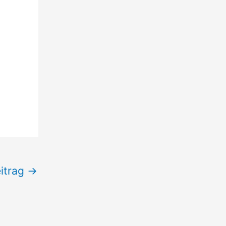
itrag
→